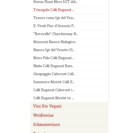
Stema Pinot Nero IGT del..
Triangolo Colli Euganei ..
Tenore rosso Igt del Ven..
E-Venti Fior d'Arancio P..
"Roverello" Chardonnay B..
Manzoni Bianco Biologico..
Bianco Igt del Veneto Ol..
Moro Polo Colli Euganei ..
Natio Colli Euganei Ross..
Girapoggio Cabernet Coll..
Sassonero Merlot Colli E..
Colli Euganei Cabernet 1..
Colli Euganei Merlot 36 ..
Vini Bio Vegani
Weißweine
Schaumweinen