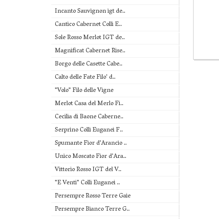
Incanto Sauvignon igt de..
Cantico Cabernet Colli E..
Sole Rosso Merlot IGT de..
Magnificat Cabernet Rise..
Borgo delle Casette Cabe..
Calto delle Fate Filo' d..
"Volo" Filo delle Vigne
Merlot Casa del Merlo Fi..
Cecilia di Baone Caberne..
Serprino Colli Euganei F..
Spumante Fior d'Arancio ..
Unico Moscato Fior d'Ara..
Vittorio Rosso IGT del V..
"E Venti" Colli Euganei ..
Persempre Rosso Terre Gaie
Persempre Bianco Terre G..