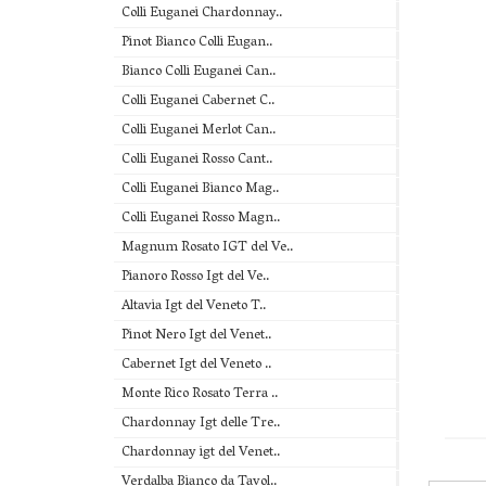
Colli Euganei Chardonnay..
Pinot Bianco Colli Eugan..
Bianco Colli Euganei Can..
Colli Euganei Cabernet C..
Colli Euganei Merlot Can..
Colli Euganei Rosso Cant..
Colli Euganei Bianco Mag..
Colli Euganei Rosso Magn..
Magnum Rosato IGT del Ve..
Pianoro Rosso Igt del Ve..
Altavia Igt del Veneto T..
Pinot Nero Igt del Venet..
Cabernet Igt del Veneto ..
Monte Rico Rosato Terra ..
Chardonnay Igt delle Tre..
Chardonnay igt del Venet..
Verdalba Bianco da Tavol..