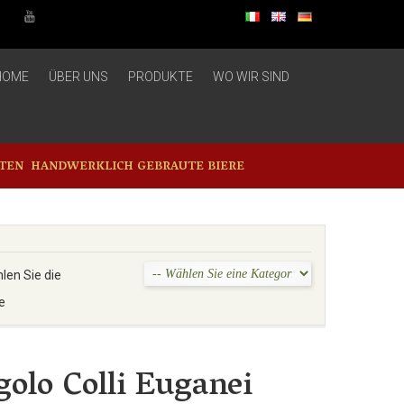
HOME
ÜBER UNS
PRODUKTE
WO WIR SIND
ÄTEN
HANDWERKLICH GEBRAUTE BIERE
len Sie die
e
golo Colli Euganei