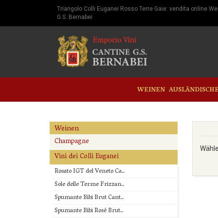
Triangolo Colli Euganei Rosso Terre Gaie: vendita online Wei
G.S. Bernabei
WEINEN
AUSLÄNDISCH
Weinen
Champagne
Wähle
Vini dei Colli Euganei
Rosato IGT del Veneto Ca..
Sole delle Terme Frizzan..
Spumante Bibi Brut Cant..
Spumante Bibi Rosé Brut..